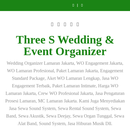
Skip
dan
PAKET
System
Profesional
dan
PAKET
System
System
System
Band
2.000
Jakarta
dan
Band
2.000
Jakarta
Profesional
dan
to
Akustik
WATT
Selatan
Band
Akustik
WATT
Selatan
dan
Band
content
Profesional
JAKARTA
|
Akustik
Profesional
JAKARTA
|
Band
Akustik
Jabodetabek
SELATAN
Rental
Jabodetabek
Jabodetabek
SELATAN
Rental
Akustik
Profesional
|
–
Sound
|
|
–
Sound
Jabodetabek
Jabodetabek
Three
Solusi
System
Solusi
Three
Solusi
System
|
|
Three S Wedding &
S
Audio
2.000
Terbaik
S
Audio
2.000
Solusi
Three
Wedding
Profesional
Watt
untuk
Wedding
Profesional
Watt
Terbaik
S
&
untuk
Profesional
Wedding,
&
untuk
Profesional
untuk
Wedding
Event Organizer
Event
Acara
untuk
Seminar,
Event
Acara
untuk
Wedding,
&
Organizer
Pengajian,
Acara
Gathering
Organizer
Pengajian,
Acara
Seminar,
Event
Siraman,
Pengajian
&
Siraman,
Pengajian
Gathering
Organizer
Wedding Organizer Lamaran Jakarta, WO Engagement Jakarta,
Pernikahan
dan
Corporate
Pernikahan
dan
&
dan
Siraman
Event
dan
Siraman
Corporate
WO Lamaran Profesional, Paket Lamaran Jakarta, Engagement
Event
Event
Event
Standard Package, Aket WO Lamaran Lengkap, Jasa WO
Engagement Terbaik, Paket Lamaran Intimate, Harga WO
Lamaran Jakarta, Crew WO Profesional Jakarta, Jasa Pengaturan
Prosesi Lamaran, MC Lamaran Jakarta. Kami Juga Menyediakan
Jasa Sewa Sound System, Sewa Rental Sound System, Sewa
Band, Sewa Akustik, Sewa Deejay, Sewa Organ Tunggal, Sewa
Alat Band, Sound System, Jasa Hiburan Musik Dll.