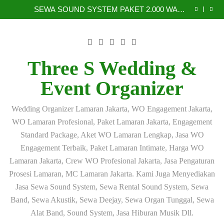
PERESMIAN UCJ HARI INI – SEWA PEMAIN SOLO
Skip
UNIVERSITY CLUB JAKARTA
BIOLA PROFESIONAL JAKARTA
SEWA SOUND SYSTEM PAKET 2.000 WATT
to
JAKARTA SELATAN – Solusi Audio Profesional untuk
Jasa Sewa Sound System Jakarta Selatan | Rental
Acara Pengajian, Siraman, Pernikahan dan Event
Sound System 2.000 Watt Profesional untuk Acara
SEWA SOUND SYSTEM & SEWA PEMAIN BIOLA
content
Pengajian dan Siraman
PROFESIONAL JAKARTA – PERESMIAN UCJ DI
PERESMIAN UCJ HARI INI – SEWA PEMAIN SOLO
UNIVERSITY CLUB JAKARTA
BIOLA PROFESIONAL JAKARTA
SEWA SOUND SYSTEM PAKET 2.000 WATT
JAKARTA SELATAN – Solusi Audio Profesional untuk
Jasa Sewa Sound System Jakarta Selatan | Rental
Three S Wedding &
Acara Pengajian, Siraman, Pernikahan dan Event
Sound System 2.000 Watt Profesional untuk Acara
Pengajian dan Siraman
Event Organizer
Wedding Organizer Lamaran Jakarta, WO Engagement Jakarta,
WO Lamaran Profesional, Paket Lamaran Jakarta, Engagement
Standard Package, Aket WO Lamaran Lengkap, Jasa WO
Engagement Terbaik, Paket Lamaran Intimate, Harga WO
Lamaran Jakarta, Crew WO Profesional Jakarta, Jasa Pengaturan
Prosesi Lamaran, MC Lamaran Jakarta. Kami Juga Menyediakan
Jasa Sewa Sound System, Sewa Rental Sound System, Sewa
Band, Sewa Akustik, Sewa Deejay, Sewa Organ Tunggal, Sewa
Alat Band, Sound System, Jasa Hiburan Musik Dll.