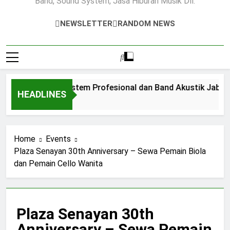
Band, Sound System, Jasa Hiburan Musik Dll.
Mini
Orchestra
Profesional
NEWSLETTER
RANDOM NEWS
Sewa Sound System Profesional dan Band Akustik Jabodetab
HEADLINES
5 Days Ago
Home
Events
Plaza Senayan 30th Anniversary – Sewa Pemain Biola
dan Pemain Cello Wanita
Plaza Senayan 30th
Anniversary – Sewa Pemain