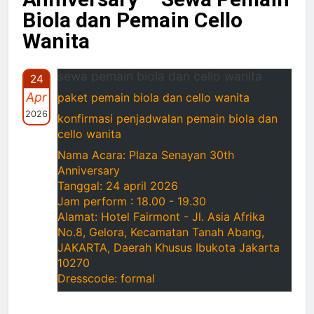
Biola dan Pemain Cello
Wanita
sewa pemain biola dan cello wanita
24
Apr
paket pemain biola dan cello wanita
2026
konfirmasi penjadwalan pemain biola dan
cello wanita
Nama Acara: Plaza Senayan 30th
Anniversary
Tanggal: 24 april 2026
Jam perform : 18.00 - 19.30
Alamat: Hotel Fairmont - Jl. Asia Afrika
No.8, Gelora, Kecamatan Tanah Abang,
JAKARTA, Daerah Khusus Ibukota Jakarta
10270
Dresscode: formal