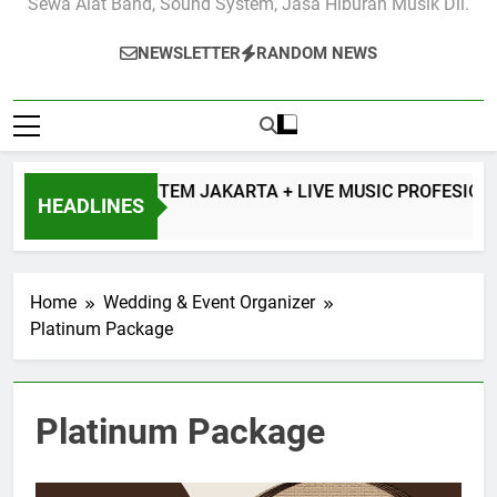
Sewa Alat Band, Sound System, Jasa Hiburan Musik Dll.
NEWSLETTER
RANDOM NEWS
EWA SOUND SYSTEM JAKARTA + LIVE MUSIC PROFESIONAL
HEADLINES
8 Hours Ago
Home
Wedding & Event Organizer
Platinum Package
Platinum Package