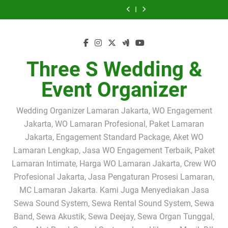
HARI
SYSTEM
System
SYSTEM
HARI
SYSTEM
System
SOUND
UCJ
Skip
INI
JAKARTA
Profesional
&
INI
JAKARTA
Profesional
SYSTEM
HARI
–
+
dengan
SEWA
–
+
dengan
to
&
INI
SEWA
LIVE
Operator
PEMAIN
SEWA
LIVE
Operator
SEWA
–
content
PEMAIN
MUSIC
Handal
BIOLA
PEMAIN
MUSIC
Handal
PEMAIN
SEWA
SOLO
PROFESIONAL
untuk
PROFESIONAL
SOLO
PROFESIONAL
untuk
BIOLA
PEMAIN
BIOLA
UNTUK
Berbagai
JAKARTA
BIOLA
UNTUK
Berbagai
PROFESIONAL
SOLO
PROFESIONAL
WEDDING
Acara
–
PROFESIONAL
WEDDING
Acara
JAKARTA
BIOLA
Three S Wedding &
JAKARTA
&
PERESMIAN
JAKARTA
&
–
PROFESIONAL
EVENT
UCJ
EVENT
PERESMIAN
JAKARTA
DI
Event Organizer
UCJ
UNIVERSITY
DI
CLUB
UNIVERSITY
JAKARTA
CLUB
Wedding Organizer Lamaran Jakarta, WO Engagement
JAKARTA
Jakarta, WO Lamaran Profesional, Paket Lamaran
Jakarta, Engagement Standard Package, Aket WO
Lamaran Lengkap, Jasa WO Engagement Terbaik, Paket
Lamaran Intimate, Harga WO Lamaran Jakarta, Crew WO
Profesional Jakarta, Jasa Pengaturan Prosesi Lamaran,
MC Lamaran Jakarta. Kami Juga Menyediakan Jasa
Sewa Sound System, Sewa Rental Sound System, Sewa
Band, Sewa Akustik, Sewa Deejay, Sewa Organ Tunggal,