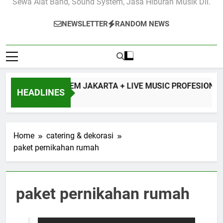
Sewa Alat Band, Sound System, Jasa Hiburan Musik Dll.
NEWSLETTER
RANDOM NEWS
A SOUND SYSTEM JAKARTA + LIVE MUSIC PROFESIONAL U
HEADLINES
ours Ago
Home
catering & dekorasi
paket pernikahan rumah
paket pernikahan rumah