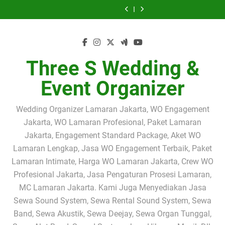
PERESMIAN UCJ
SEWA SOUND
Skip
BIOLA
MUSIC
Profesional
PEMAIN BIOLA
HARI INI – SEWA
SYSTEM
Sewa Sound
SEWA SOUND
PROFESIONAL
PROFESIONAL
dengan Operator
PROFESIONAL
PEMAIN SOLO
JAKARTA + LIVE
to
System
SYSTEM & SEWA
PERESMIAN UCJ
JAKARTA
UNTUK WEDDING
Handal untuk
JAKARTA –
BIOLA
MUSIC
Profesional
PEMAIN BIOLA
HARI INI – SEWA
content
& EVENT
Berbagai Acara
PERESMIAN UCJ
PROFESIONAL
PROFESIONAL
dengan Operator
PROFESIONAL
PEMAIN SOLO
DI UNIVERSITY
JAKARTA
UNTUK WEDDING
Handal untuk
JAKARTA –
BIOLA
CLUB JAKARTA
& EVENT
Berbagai Acara
PERESMIAN UCJ
PROFESIONAL
DI UNIVERSITY
JAKARTA
Three S Wedding &
CLUB JAKARTA
Event Organizer
Wedding Organizer Lamaran Jakarta, WO Engagement
Jakarta, WO Lamaran Profesional, Paket Lamaran
Jakarta, Engagement Standard Package, Aket WO
Lamaran Lengkap, Jasa WO Engagement Terbaik, Paket
Lamaran Intimate, Harga WO Lamaran Jakarta, Crew WO
Profesional Jakarta, Jasa Pengaturan Prosesi Lamaran,
MC Lamaran Jakarta. Kami Juga Menyediakan Jasa
Sewa Sound System, Sewa Rental Sound System, Sewa
Band, Sewa Akustik, Sewa Deejay, Sewa Organ Tunggal,