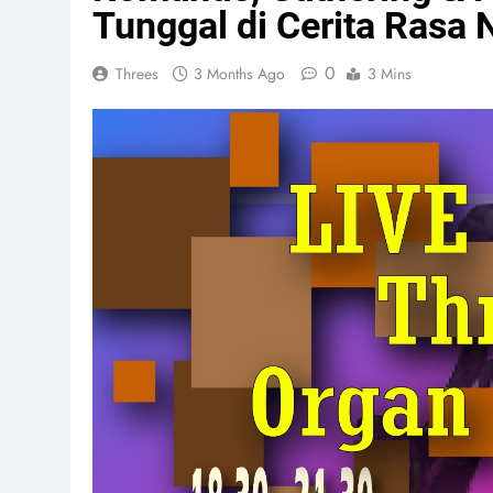
Tunggal di Cerita Rasa 
0
Threes
3 Months Ago
3 Mins