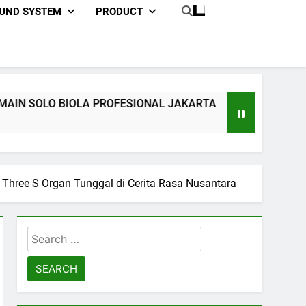
OUND SYSTEM
PRODUCT
PROFESIONAL JAKARTA
SEWA SOUND SYSTEM P
1 Day Ago
– Three S Organ Tunggal di Cerita Rasa Nusantara
Search
for: