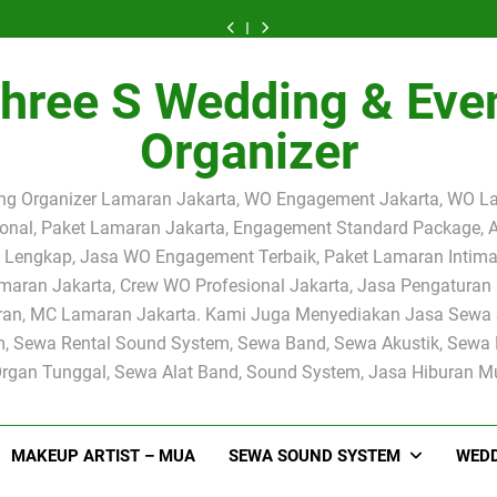
System
&
INI
PAKET
System
&
INI
SYSTEM
Sound
Jakarta
SEWA
–
2.000
Jakarta
SEWA
–
PAKET
System
Selatan
PEMAIN
SEWA
WATT
Selatan
PEMAIN
SEWA
2.000
Jakarta
|
BIOLA
PEMAIN
JAKARTA
|
BIOLA
PEMAIN
WATT
Selatan
Rental
PROFESIONAL
SOLO
SELATAN
Rental
PROFESIONAL
SOLO
hree S Wedding & Eve
JAKARTA
|
Sound
JAKARTA
BIOLA
–
Sound
JAKARTA
BIOLA
SELATAN
Rental
System
–
PROFESIONAL
Solusi
System
–
PROFESIONAL
–
Sound
Organizer
2.000
PERESMIAN
JAKARTA
Audio
2.000
PERESMIAN
JAKARTA
Solusi
System
Watt
UCJ
Profesional
Watt
UCJ
Audio
2.000
Profesional
DI
untuk
Profesional
DI
Profesional
Watt
untuk
UNIVERSITY
Acara
untuk
UNIVERSITY
untuk
Profesional
ng Organizer Lamaran Jakarta, WO Engagement Jakarta, WO L
Acara
CLUB
Pengajian,
Acara
CLUB
Acara
untuk
Pengajian
JAKARTA
Siraman,
Pengajian
JAKARTA
Pengajian,
Acara
ional, Paket Lamaran Jakarta, Engagement Standard Package, 
dan
Pernikahan
dan
Siraman,
Pengajian
Lengkap, Jasa WO Engagement Terbaik, Paket Lamaran Intima
Siraman
dan
Siraman
Pernikahan
dan
Event
dan
Siraman
aran Jakarta, Crew WO Profesional Jakarta, Jasa Pengaturan 
Event
an, MC Lamaran Jakarta. Kami Juga Menyediakan Jasa Sewa
, Sewa Rental Sound System, Sewa Band, Sewa Akustik, Sewa 
rgan Tunggal, Sewa Alat Band, Sound System, Jasa Hiburan Mus
MAKEUP ARTIST – MUA
SEWA SOUND SYSTEM
WEDD