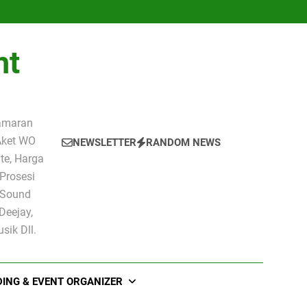
nt
amaran
Aket WO
NEWSLETTER
RANDOM NEWS
te, Harga
Prosesi
 Sound
Deejay,
ik Dll.
ING & EVENT ORGANIZER