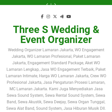
Skip
Great
Sewa
Sewa
Great
Great
Sewa
Sewa
to
Seminar
Sound
Sound
Seminar
Seminar
Sound
Sound
Great
Great
Hari
System
System
Hari
Hari
System
System
Seminar
Seminar
content
Koperasi
Profesional
dan
Koperasi
Koperasi
Profesional
dan
Hari
Hari
Nasional
dan
Band
Nasional
Nasional
dan
Band
Koperasi
Koperasi
2026
Band
Akustik
2026
2026
Band
Akustik
Nasional
Nasional
Three S Wedding &
Bersama
Akustik
Profesional
Bersama
Bersama
Akustik
Profesional
2026
2026
Three
Jabodetabek
Jabodetabek
Three
Three
Jabodetabek
Jabodetabek
Bersama
Bersama
Event Organizer
S
|
|
S
S
|
|
Three
Three
Mini
Solusi
Three
Mini
Mini
Solusi
Three
S
S
Orchestra
Terbaik
S
Orchestra:
Orchestra
Terbaik
S
Mini
Mini
di
untuk
Wedding
Ketika
di
untuk
Wedding
Orchestra:
Orchestra
Wedding Organizer Lamaran Jakarta, WO Engagement
The
Wedding,
&
Suara
The
Wedding,
&
Ketika
di
Jakarta, WO Lamaran Profesional, Paket Lamaran
Westin
Seminar,
Event
Berkualitas
Westin
Seminar,
Event
Suara
The
Jakarta
Gathering
Organizer
dan
Jakarta
Gathering
Organizer
Berkualitas
Westin
Jakarta, Engagement Standard Package, Aket WO
|
&
Musik
|
&
dan
Jakarta
Sewa
Corporate
Elegan
Sewa
Corporate
Lamaran Lengkap, Jasa WO Engagement Terbaik, Paket
Musik
|
Sound
Event
Menjadi
Sound
Event
Elegan
Sewa
Lamaran Intimate, Harga WO Lamaran Jakarta, Crew WO
System,
Kunci
System,
Menjadi
Sound
Lighting
Kesuksesan
Lighting
Kunci
System,
Profesional Jakarta, Jasa Pengaturan Prosesi Lamaran,
&
Sebuah
&
Kesuksesan
Lighting
MC Lamaran Jakarta. Kami Juga Menyediakan Jasa
Mini
Acara
Mini
Sebuah
&
Orchestra
Orchestra
Acara
Mini
Sewa Sound System, Sewa Rental Sound System, Sewa
Profesional
Profesional
Orchestra
Profesional
Band, Sewa Akustik, Sewa Deejay, Sewa Organ Tunggal,
Sewa Alat Band, Sound System, Jasa Hiburan Musik Dll.