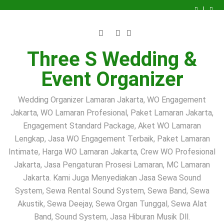
Sound
SOUND
PERESMIAN
Skip
System
SYSTEM
UCJ
SEWA
to
Jakarta
&
HARI
SOUND
Jasa
Selatan
SEWA
INI
SYSTEM
Sewa
SEWA
content
|
PEMAIN
–
PAKET
Sound
SOUND
PERESMIAN
Rental
BIOLA
SEWA
2.000
System
SYSTEM
UCJ
SEWA
Sound
PROFESIONAL
PEMAIN
WATT
Jakarta
&
HARI
SOUND
Jasa
System
JAKARTA
SOLO
JAKARTA
Selatan
SEWA
INI
SYSTEM
Sewa
Three S Wedding &
2.000
–
BIOLA
SELATAN
|
PEMAIN
–
PAKET
Sound
Watt
PERESMIAN
PROFESIONAL
–
Rental
BIOLA
SEWA
2.000
System
Event Organizer
Profesional
UCJ
JAKARTA
Solusi
Sound
PROFESIONAL
PEMAIN
WATT
Jakarta
untuk
DI
Audio
System
JAKARTA
SOLO
JAKARTA
Selatan
Acara
UNIVERSITY
Profesional
2.000
–
BIOLA
SELATAN
|
Pengajian
CLUB
untuk
Watt
PERESMIAN
PROFESIONAL
–
Rental
Wedding Organizer Lamaran Jakarta, WO Engagement
dan
JAKARTA
Acara
Profesional
UCJ
JAKARTA
Solusi
Sound
Jakarta, WO Lamaran Profesional, Paket Lamaran Jakarta,
Siraman
Pengajian,
untuk
DI
Audio
System
Siraman,
Acara
UNIVERSITY
Profesional
2.000
Engagement Standard Package, Aket WO Lamaran
Pernikahan
Pengajian
CLUB
untuk
Watt
dan
dan
JAKARTA
Acara
Profesional
Lengkap, Jasa WO Engagement Terbaik, Paket Lamaran
Event
Siraman
Pengajian,
untuk
Intimate, Harga WO Lamaran Jakarta, Crew WO Profesional
Siraman,
Acara
Pernikahan
Pengajian
Jakarta, Jasa Pengaturan Prosesi Lamaran, MC Lamaran
dan
dan
Event
Siraman
Jakarta. Kami Juga Menyediakan Jasa Sewa Sound
System, Sewa Rental Sound System, Sewa Band, Sewa
Akustik, Sewa Deejay, Sewa Organ Tunggal, Sewa Alat