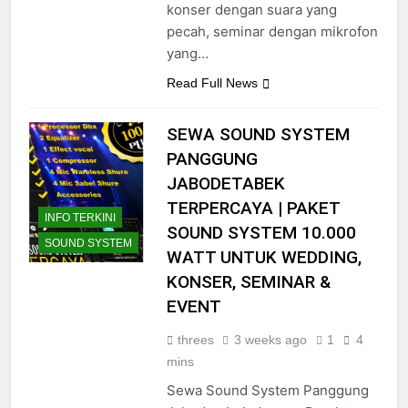
peserta. Bayangkan sebuah
konser dengan suara yang
pecah, seminar dengan mikrofon
yang…
Read Full News
SEWA SOUND SYSTEM
PANGGUNG
JABODETABEK
TERPERCAYA | PAKET
INFO TERKINI
SOUND SYSTEM 10.000
SOUND SYSTEM
WATT UNTUK WEDDING,
KONSER, SEMINAR &
EVENT
threes
3 weeks ago
1
4
mins
Sewa Sound System Panggung