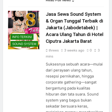
Read Full News
Jasa Sewa Sound System
& Organ Tunggal Terbaik di
Jakarta (Jabodetabek) |
Acara Ulang Tahun di Hotel
INFO TERKINI
Ciputra Jakarta Barat
SOUND SYSTEM
threes
3 weeks ago
0
3
mins
Suksesnya sebuah acara—mulai
dari perayaan ulang tahun,
resepsi pernikahan, hingga
corporate gathering—sangat
bergantung pada kualitas
hiburan dan tata suara. Sound
system yang bagus bukan
sekadar bersuara keras,