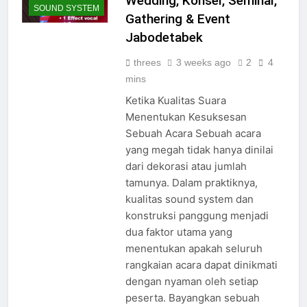
Wedding, Konser, Seminar,
SOUND SYSTEM
Gathering & Event
Jabodetabek
threes
3 weeks ago
2
4
mins
Ketika Kualitas Suara
Menentukan Kesuksesan
Sebuah Acara Sebuah acara
yang megah tidak hanya dinilai
dari dekorasi atau jumlah
tamunya. Dalam praktiknya,
kualitas sound system dan
konstruksi panggung menjadi
dua faktor utama yang
menentukan apakah seluruh
rangkaian acara dapat dinikmati
dengan nyaman oleh setiap