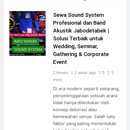
Read Full News
Sewa Sound System
Profesional dan Band
Akustik Jabodetabek |
Solusi Terbaik untuk
INFO TERKINI
Wedding, Seminar,
SOUND SYSTEM
Gathering & Corporate
Event
threes
1 week ago
0
5
mins
Di era modern seperti sekarang,
penyelenggaraan sebuah acara
tidak hanya ditentukan oleh
konsep dekorasi atau
kemewahan venue. Salah satu
faktor yang paling menentukan