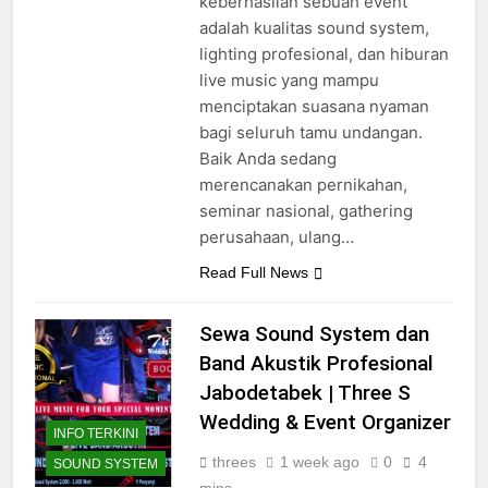
keberhasilan sebuah event
adalah kualitas sound system,
lighting profesional, dan hiburan
live music yang mampu
menciptakan suasana nyaman
bagi seluruh tamu undangan.
Baik Anda sedang
merencanakan pernikahan,
seminar nasional, gathering
perusahaan, ulang…
Read Full News
Sewa Sound System dan
Band Akustik Profesional
Jabodetabek | Three S
Wedding & Event Organizer
INFO TERKINI
threes
1 week ago
0
4
SOUND SYSTEM