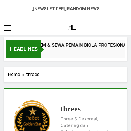
Band, Sound System, Jasa Hiburan Musik Dll.
NEWSLETTER
RANDOM NEWS
OUND SYSTEM & SEWA PEMAIN BIOLA PROFESIONAL JAKAR
HEADLINES
o
Home
threes
threes
Three S Dekorasi,
Catering dan