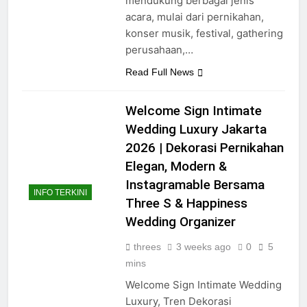
mendukung berbagai jenis
acara, mulai dari pernikahan,
konser musik, festival, gathering
perusahaan,…
Read Full News
Welcome Sign Intimate
Wedding Luxury Jakarta
2026 | Dekorasi Pernikahan
Elegan, Modern &
Instagramable Bersama
INFO TERKINI
Three S & Happiness
Wedding Organizer
threes
3 weeks ago
0
5
mins
Welcome Sign Intimate Wedding