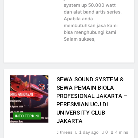
jasa sewa rental sound
system up 50.000 watt
dan alat band artis series.
Apabila anda
membutuhkan jasa kami
bisa menghubungi kami
Salam sukses,
SEWA SOUND SYSTEM &
SEWA PEMAIN BIOLA
PROFESIONAL JAKARTA –
PERESMIAN UCJ DI
UNIVERSITY CLUB
INFO TERKINI
JAKARTA
threes
1 day ago
0
4 mins