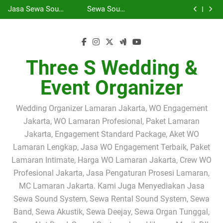
Sewa Sound
SEWA SOUND
Skip
Profesional
JAKARTA
Selatan | Rental
Profesional dan
System dan Band
SYSTEM PAKET
Jasa Sewa Sound
Sewa Sound
Jabodetabek |
SELATAN –
Sound System
Band Akustik
Akustik
2.000 WATT
to
System Jakarta
System
Sewa Sound
Three S Wedding
Solusi Audio
2.000 Watt
Jabodetabek |
Profesional
JAKARTA
Selatan | Rental
Profesional dan
System dan Band
content
& Event Organizer
Profesional untuk
Profesional untuk
Solusi Terbaik
Jabodetabek |
SELATAN –
Sound System
Band Akustik
Akustik
Acara Pengajian,
Acara Pengajian
untuk Wedding,
Three S Wedding
Solusi Audio
2.000 Watt
Jabodetabek |
Profesional
Siraman,
dan Siraman
Seminar,
& Event Organizer
Profesional untuk
Profesional untuk
Solusi Terbaik
Jabodetabek |
Pernikahan dan
Gathering &
Acara Pengajian,
Acara Pengajian
untuk Wedding,
Three S Wedding
Three S Wedding &
Event
Corporate Event
Siraman,
dan Siraman
Seminar,
& Event Organizer
Pernikahan dan
Gathering &
Event
Event Organizer
Corporate Event
Wedding Organizer Lamaran Jakarta, WO Engagement
Jakarta, WO Lamaran Profesional, Paket Lamaran
Jakarta, Engagement Standard Package, Aket WO
Lamaran Lengkap, Jasa WO Engagement Terbaik, Paket
Lamaran Intimate, Harga WO Lamaran Jakarta, Crew WO
Profesional Jakarta, Jasa Pengaturan Prosesi Lamaran,
MC Lamaran Jakarta. Kami Juga Menyediakan Jasa
Sewa Sound System, Sewa Rental Sound System, Sewa
Band, Sewa Akustik, Sewa Deejay, Sewa Organ Tunggal,