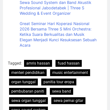
Sewa Sound System dan Band Akustik
Profesional Jabodetabek | Three S
Wedding & Event Organizer
Great Seminar Hari Koperasi Nasional
2026 Bersama Three S Mini Orchestra:
Ketika Suara Berkualitas dan Musik
Elegan Menjadi Kunci Kesuksesan Sebuah
Acara
Tagged:
amris hassan
fuad hassan
menteri pendidikan
music entertainment
organ tunggal
panitia tour eropa
pembubaran paniti
sewa band
sewa organ tunggal
sewa pemai gitar
sewa sound system