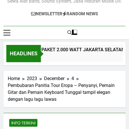
Sewa Alat Band, Sound System, Jasa Hiburan Musik Dll.
NEWSLETTER
RANDOM NEWS
UND SYSTEM PAKET 2.000 WATT JAKARTA SELATAN – Solusi Au
HEADLINES
Ago
Home
2023
December
4
Pembubaran Panitia Tour Eropa – Penyanyi, Pemain
Gitar dan Pemain Keyboard Tunggal tampil elegan
dengan lagu lagu lawas
INFO TERKINI