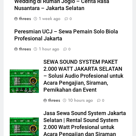
Wedding di Rumah Joglo – Cerita Rasa
Nusantara – Jakarta Selatan
threes
1 week ago
0
Peresmian UCJ – Sewa Pemain Solo Biola
Profesional Jakarta
threes
1 hour ago
0
SEWA SOUND SYSTEM PAKET
2.000 WATT JAKARTA SELATAN
– Solusi Audio Profesional untuk
Acara Pengajian, Siraman,
Pernikahan dan Event
threes
10 hours ago
0
Jasa Sewa Sound System Jakarta
Selatan | Rental Sound System
2.000 Watt Profesional untuk
Acara Pengajian dan Siraman