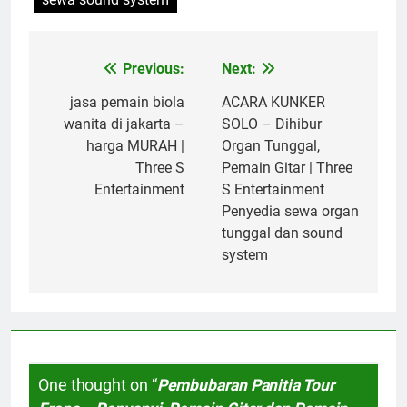
Previous:
Next:
Post
navigation
jasa pemain biola
ACARA KUNKER
wanita di jakarta –
SOLO – Dihibur
harga MURAH |
Organ Tunggal,
Three S
Pemain Gitar | Three
Entertainment
S Entertainment
Penyedia sewa organ
tunggal dan sound
system
One thought on “
Pembubaran Panitia Tour