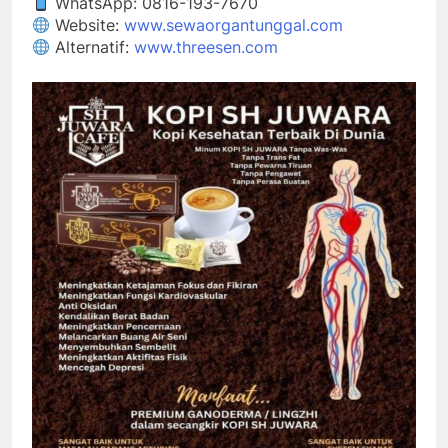
WhatsApp: 0816-193-7670
Website:
www.sewaorgantunggal.com
Alternatif:
www.threesen.com