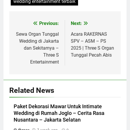
wedding entertainment terbaik
Previous:
Next:
Post
navigation
Sewa Organ Tunggal
Acara RAKERNAS
Wedding di Jakarta
SPV – ASM – PS
dan Sekitarnya –
2025 | Three S Organ
Three S
Tunggal Pecah Abis
Entertainment
Related News
Paket Dekorasi Mawar Untuk Intimate
Wedding di Rumah Joglo – Cerita Rasa
Nusantara – Jakarta Selatan
threes
1 week ago