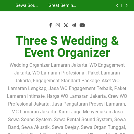
Great Seminar
Sewa Sound
Skip
Bersama Three S
Band Akustik
Akustik
Nasional 2026
Hari Koperasi
System
Sewa Sound
Great Seminar
Mini Orchestra di
Jabodetabek |
Profesional
Bersama Three S
Nasional 2026
Profesional dan
to
System dan Band
Hari Koperasi
Great Seminar
The Westin
Solusi Terbaik
Jabodetabek |
Mini Orchestra:
Bersama Three S
Band Akustik
Akustik
Nasional 2026
Hari Koperasi
content
Jakarta | Sewa
untuk Wedding,
Three S Wedding
Ketika Suara
Mini Orchestra di
Jabodetabek |
Profesional
Bersama Three S
Nasional 2026
Sound System,
Seminar,
& Event Organizer
Berkualitas dan
The Westin
Solusi Terbaik
Jabodetabek |
Mini Orchestra:
Bersama Three S
Lighting & Mini
Gathering &
Musik Elegan
Jakarta | Sewa
untuk Wedding,
Three S Wedding
Ketika Suara
Mini Orchestra di
Orchestra
Corporate Event
Menjadi Kunci
Sound System,
Seminar,
& Event Organizer
Berkualitas dan
The Westin
Three S Wedding &
Profesional
Kesuksesan
Lighting & Mini
Gathering &
Musik Elegan
Jakarta | Sewa
Sebuah Acara
Orchestra
Corporate Event
Menjadi Kunci
Sound System,
Profesional
Event Organizer
Kesuksesan
Lighting & Mini
Sebuah Acara
Orchestra
Profesional
Wedding Organizer Lamaran Jakarta, WO Engagement
Jakarta, WO Lamaran Profesional, Paket Lamaran
Jakarta, Engagement Standard Package, Aket WO
Lamaran Lengkap, Jasa WO Engagement Terbaik, Paket
Lamaran Intimate, Harga WO Lamaran Jakarta, Crew WO
Profesional Jakarta, Jasa Pengaturan Prosesi Lamaran,
MC Lamaran Jakarta. Kami Juga Menyediakan Jasa
Sewa Sound System, Sewa Rental Sound System, Sewa
Band, Sewa Akustik, Sewa Deejay, Sewa Organ Tunggal,