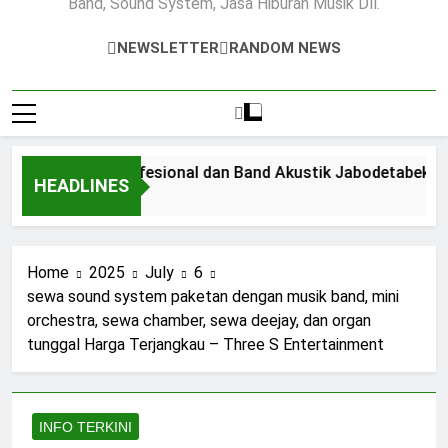
Band, Sound System, Jasa Hiburan Musik Dll.
NEWSLETTER
RANDOM NEWS
nd System Profesional dan Band Akustik Jabodetabek | Solu
HEADLINES
Home
2025
July
6
sewa sound system paketan dengan musik band, mini
orchestra, sewa chamber, sewa deejay, dan organ
tunggal Harga Terjangkau – Three S Entertainment
INFO TERKINI