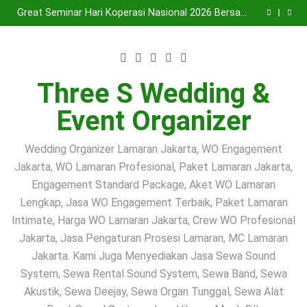
Sewa Sound System dan Band Akustik Profesional
Skip
Gathering & Corporate Event
Jabodetabek | Three S Wedding & Event Organizer
Great Seminar Hari Koperasi Nasional 2026 Bersama
to
Three S Mini Orchestra: Ketika Suara Berkualitas dan
Great Seminar Hari Koperasi Nasional 2026 Bersama
Musik Elegan Menjadi Kunci Kesuksesan Sebuah Acara
Three S Mini Orchestra di The Westin Jakarta | Sewa
Sewa Sound System Profesional dan Band Akustik
content
Sound System, Lighting & Mini Orchestra Profesional
Jabodetabek | Solusi Terbaik untuk Wedding, Seminar,
Sewa Sound System dan Band Akustik Profesional
Gathering & Corporate Event
Jabodetabek | Three S Wedding & Event Organizer
Great Seminar Hari Koperasi Nasional 2026 Bersama
Three S Mini Orchestra: Ketika Suara Berkualitas dan
Great Seminar Hari Koperasi Nasional 2026 Bersama
Three S Wedding &
Musik Elegan Menjadi Kunci Kesuksesan Sebuah Acara
Three S Mini Orchestra di The Westin Jakarta | Sewa
Sound System, Lighting & Mini Orchestra Profesional
Event Organizer
Wedding Organizer Lamaran Jakarta, WO Engagement
Jakarta, WO Lamaran Profesional, Paket Lamaran Jakarta,
Engagement Standard Package, Aket WO Lamaran
Lengkap, Jasa WO Engagement Terbaik, Paket Lamaran
Intimate, Harga WO Lamaran Jakarta, Crew WO Profesional
Jakarta, Jasa Pengaturan Prosesi Lamaran, MC Lamaran
Jakarta. Kami Juga Menyediakan Jasa Sewa Sound
System, Sewa Rental Sound System, Sewa Band, Sewa
Akustik, Sewa Deejay, Sewa Organ Tunggal, Sewa Alat