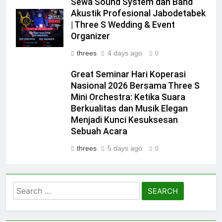
Sewa Sound System dan Band
Akustik Profesional Jabodetabek
| Three S Wedding & Event
Organizer
threes
4 days ago
0
Great Seminar Hari Koperasi
Nasional 2026 Bersama Three S
Mini Orchestra: Ketika Suara
Berkualitas dan Musik Elegan
Menjadi Kunci Kesuksesan
Sebuah Acara
threes
5 days ago
0
Search
for: