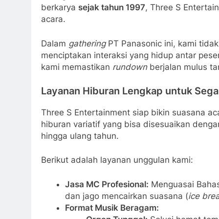
berkarya
sejak tahun 1997
, Three S Entert
acara.
Dalam
gathering
PT Panasonic ini, kami tida
menciptakan interaksi yang hidup antar pesert
kami memastikan
rundown
berjalan mulus t
Layanan Hiburan Lengkap untuk Sega
Three S Entertainment siap bikin suasana ac
hiburan variatif yang bisa disesuaikan denga
hingga ulang tahun.
Berikut adalah layanan unggulan kami:
Jasa MC Profesional:
Menguasai Bahasa 
dan jago mencairkan suasana (
ice bre
Format Musik Beragam: