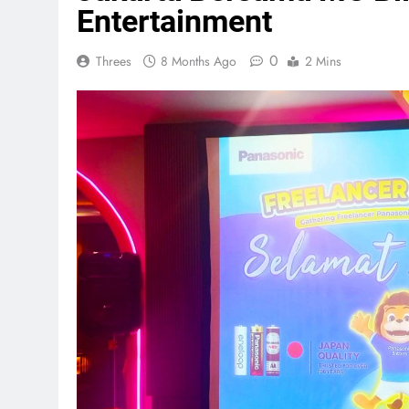
Entertainment
0
Threes
8 Months Ago
2 Mins