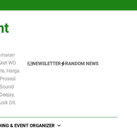
nt
amaran
Aket WO
NEWSLETTER
RANDOM NEWS
te, Harga
Prosesi
 Sound
Deejay,
ik Dll.
ING & EVENT ORGANIZER