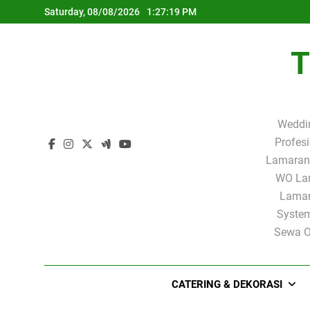
Skip
Saturday, 08/08/2026
1:27:20 PM
to
content
T
Weddi
Profes
Lamaran 
WO Lam
Lamar
System
Sewa O
CATERING & DEKORASI