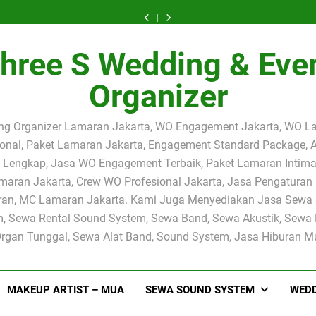
Sound
SYSTEM
HARI
SYSTEM
Sound
SYSTEM
HARI
SOUND
Sewa
System
&
INI
PAKET
System
&
INI
SYSTEM
Sound
Jakarta
SEWA
–
2.000
Jakarta
SEWA
–
PAKET
System
Selatan
PEMAIN
SEWA
WATT
Selatan
PEMAIN
SEWA
2.000
Jakarta
hree S Wedding & Eve
|
BIOLA
PEMAIN
JAKARTA
|
BIOLA
PEMAIN
WATT
Selatan
Rental
PROFESIONAL
SOLO
SELATAN
Rental
PROFESIONAL
SOLO
JAKARTA
|
Sound
JAKARTA
BIOLA
–
Sound
JAKARTA
BIOLA
SELATAN
Rental
Organizer
System
–
PROFESIONAL
Solusi
System
–
PROFESIONAL
–
Sound
2.000
PERESMIAN
JAKARTA
Audio
2.000
PERESMIAN
JAKARTA
Solusi
System
Watt
UCJ
Profesional
Watt
UCJ
Audio
2.000
Profesional
DI
untuk
Profesional
DI
Profesional
Watt
ng Organizer Lamaran Jakarta, WO Engagement Jakarta, WO L
untuk
UNIVERSITY
Acara
untuk
UNIVERSITY
untuk
Profesional
Acara
CLUB
Pengajian,
Acara
CLUB
ional, Paket Lamaran Jakarta, Engagement Standard Package, 
Acara
untuk
Pengajian
JAKARTA
Siraman,
Pengajian
JAKARTA
Pengajian,
Acara
Lengkap, Jasa WO Engagement Terbaik, Paket Lamaran Intima
dan
Pernikahan
dan
Siraman,
Pengajian
Siraman
dan
Siraman
Pernikahan
dan
aran Jakarta, Crew WO Profesional Jakarta, Jasa Pengaturan 
Event
dan
Siraman
an, MC Lamaran Jakarta. Kami Juga Menyediakan Jasa Sewa
Event
, Sewa Rental Sound System, Sewa Band, Sewa Akustik, Sewa 
rgan Tunggal, Sewa Alat Band, Sound System, Jasa Hiburan Mus
MAKEUP ARTIST – MUA
SEWA SOUND SYSTEM
WEDD