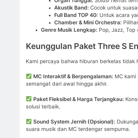
Organ Tunggal:
Solusi hemat tem
Akustik Band:
Cocok untuk suasan
Full Band TOP 40:
Untuk acara ya
Chamber & Mini Orchestra:
Piliha
Genre Musik Lengkap:
Pop, Jazz, Top 
Keunggulan Paket Three S E
Kami percaya bahwa hiburan berkelas tidak
MC Interaktif & Berpengalaman:
MC kami 
semangat dari awal hingga akhir.
Paket Fleksibel & Harga Terjangkau:
Konsu
solusi terbaik.
Sound System Jernih (Opsional):
Dukungan
suara musik dan MC terdengar sempurna.