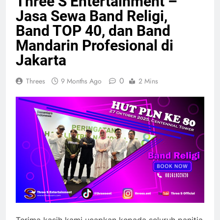
Three S Entertainment –
Jasa Sewa Band Religi,
Band TOP 40, dan Band
Mandarin Profesional di
Jakarta
0
Threes
9 Months Ago
2 Mins