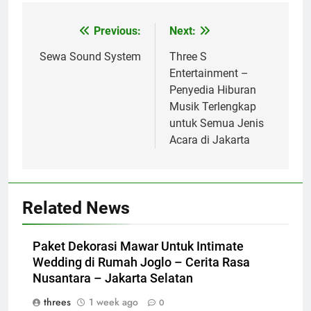
Previous:
Next:
Post
navigation
Sewa Sound System
Three S
Entertainment –
Penyedia Hiburan
Musik Terlengkap
untuk Semua Jenis
Acara di Jakarta
Related News
Paket Dekorasi Mawar Untuk Intimate
Wedding di Rumah Joglo – Cerita Rasa
Nusantara – Jakarta Selatan
threes
1 week ago
0