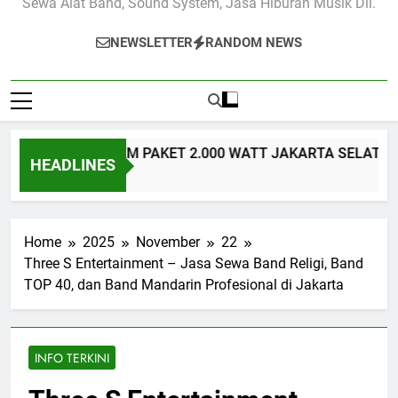
Sewa Alat Band, Sound System, Jasa Hiburan Musik Dll.
NEWSLETTER
RANDOM NEWS
SOUND SYSTEM PAKET 2.000 WATT JAKARTA SELATAN – Solusi 
HEADLINES
s Ago
Home
2025
November
22
Three S Entertainment – Jasa Sewa Band Religi, Band
TOP 40, dan Band Mandarin Profesional di Jakarta
INFO TERKINI