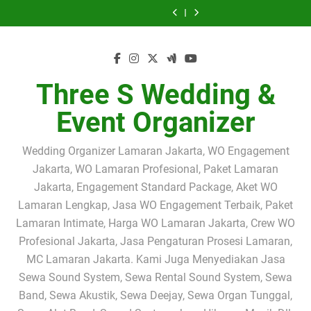
Sewa Sound
SEWA SOUND
Skip
Profesional
JAKARTA
Selatan | Rental
Profesional dan
System dan Band
SYSTEM PAKET
Jasa Sewa Sound
Sewa Sound
Jabodetabek |
SELATAN –
Sound System
Band Akustik
Akustik
2.000 WATT
to
System Jakarta
System
Sewa Sound
Three S Wedding
Solusi Audio
2.000 Watt
Jabodetabek |
Profesional
JAKARTA
Selatan | Rental
Profesional dan
System dan Band
content
& Event Organizer
Profesional untuk
Profesional untuk
Solusi Terbaik
Jabodetabek |
SELATAN –
Sound System
Band Akustik
Akustik
Acara Pengajian,
Acara Pengajian
untuk Wedding,
Three S Wedding
Solusi Audio
2.000 Watt
Jabodetabek |
Profesional
Siraman,
dan Siraman
Seminar,
& Event Organizer
Profesional untuk
Profesional untuk
Solusi Terbaik
Jabodetabek |
Pernikahan dan
Gathering &
Acara Pengajian,
Acara Pengajian
untuk Wedding,
Three S Wedding
Three S Wedding &
Event
Corporate Event
Siraman,
dan Siraman
Seminar,
& Event Organizer
Pernikahan dan
Gathering &
Event
Event Organizer
Corporate Event
Wedding Organizer Lamaran Jakarta, WO Engagement
Jakarta, WO Lamaran Profesional, Paket Lamaran
Jakarta, Engagement Standard Package, Aket WO
Lamaran Lengkap, Jasa WO Engagement Terbaik, Paket
Lamaran Intimate, Harga WO Lamaran Jakarta, Crew WO
Profesional Jakarta, Jasa Pengaturan Prosesi Lamaran,
MC Lamaran Jakarta. Kami Juga Menyediakan Jasa
Sewa Sound System, Sewa Rental Sound System, Sewa
Band, Sewa Akustik, Sewa Deejay, Sewa Organ Tunggal,