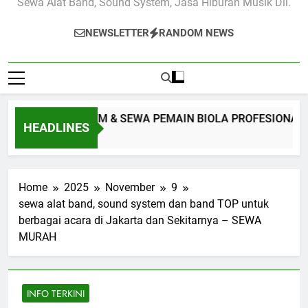
Sewa Alat Band, Sound System, Jasa Hiburan Musik Dll.
NEWSLETTER
RANDOM NEWS
 SOUND SYSTEM & SEWA PEMAIN BIOLA PROFESIONAL JAKA
HEADLINES
s Ago
Home
2025
November
9
sewa alat band, sound system dan band TOP untuk
berbagai acara di Jakarta dan Sekitarnya – SEWA
MURAH
INFO TERKINI