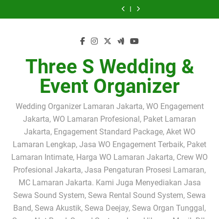
SEWA SOUND
Sewa Sound
Skip
JAKARTA
dengan Operator
PEMAIN BIOLA
PEMAIN SOLO
SYSTEM PAKET
System
SEWA SOUND
PERESMIAN UCJ
SELATAN –
Handal untuk
PROFESIONAL
BIOLA
2.000 WATT
Profesional
to
SYSTEM & SEWA
HARI INI – SEWA
SEWA SOUND
Solusi Audio
Berbagai Acara
JAKARTA –
PROFESIONAL
JAKARTA
dengan Operator
PEMAIN BIOLA
PEMAIN SOLO
SYSTEM PAKET
content
Profesional untuk
PERESMIAN UCJ
JAKARTA
SELATAN –
Handal untuk
PROFESIONAL
BIOLA
2.000 WATT
Acara Pengajian,
DI UNIVERSITY
Solusi Audio
Berbagai Acara
JAKARTA –
PROFESIONAL
JAKARTA
Siraman,
CLUB JAKARTA
Profesional untuk
PERESMIAN UCJ
JAKARTA
SELATAN –
Pernikahan dan
Acara Pengajian,
DI UNIVERSITY
Solusi Audio
Three S Wedding &
Event
Siraman,
CLUB JAKARTA
Profesional untuk
Pernikahan dan
Acara Pengajian,
Event
Event Organizer
Siraman,
Pernikahan dan
Event
Wedding Organizer Lamaran Jakarta, WO Engagement
Jakarta, WO Lamaran Profesional, Paket Lamaran
Jakarta, Engagement Standard Package, Aket WO
Lamaran Lengkap, Jasa WO Engagement Terbaik, Paket
Lamaran Intimate, Harga WO Lamaran Jakarta, Crew WO
Profesional Jakarta, Jasa Pengaturan Prosesi Lamaran,
MC Lamaran Jakarta. Kami Juga Menyediakan Jasa
Sewa Sound System, Sewa Rental Sound System, Sewa
Band, Sewa Akustik, Sewa Deejay, Sewa Organ Tunggal,