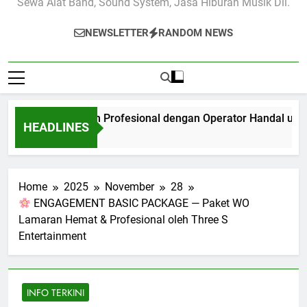
Sewa Alat Band, Sound System, Jasa Hiburan Musik Dll.
NEWSLETTER
RANDOM NEWS
 Sound System Profesional dengan Operator Handal untuk B
HEADLINES
conds Ago
Home
2025
November
28
ENGAGEMENT BASIC PACKAGE — Paket WO
Lamaran Hemat & Profesional oleh Three S
Entertainment
INFO TERKINI