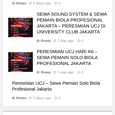
threes
5 days ago
0
SEWA SOUND SYSTEM & SEWA
PEMAIN BIOLA PROFESIONAL
JAKARTA – PERESMIAN UCJ DI
UNIVERSITY CLUB JAKARTA
threes
1 day ago
0
PERESMIAN UCJ HARI INI –
SEWA PEMAIN SOLO BIOLA
PROFESIONAL JAKARTA
threes
1 day ago
0
Peresmian UCJ – Sewa Pemain Solo Biola
Profesional Jakarta
threes
2 days ago
0