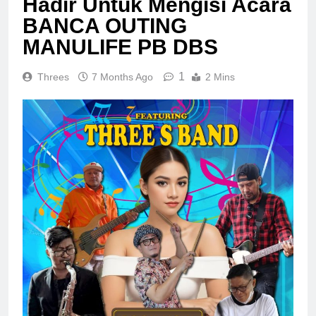
Hadir Untuk Mengisi Acara
BANCA OUTING
MANULIFE PB DBS
1
Threes
7 Months Ago
2 Mins