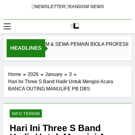
NEWSLETTER
RANDOM NEWS
SOUND SYSTEM & SEWA PEMAIN BIOLA PROFESIONAL JA
HEADLINES
o
Home
2026
January
3
Hari Ini Three S Band Hadir Untuk Mengisi Acara
BANCA OUTING MANULIFE PB DBS
INFO TERKINI
Hari Ini Three S Band