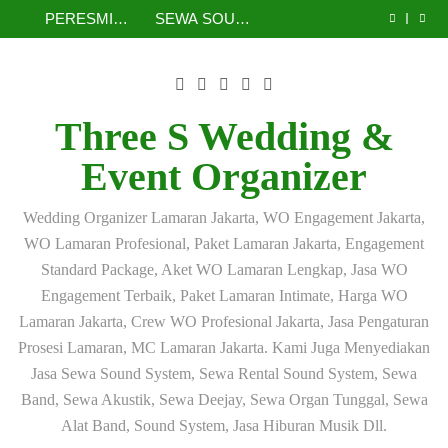
Jasa Sewa Sound
SEWA SOUND
Skip
Sound System
BIOLA
SEWA PEMAIN
2.000 WATT
System Jakarta
SYSTEM &
PERESMIAN
SEWA SOUND
2.000 Watt
PROFESIONAL
SOLO BIOLA
JAKARTA
Selatan | Rental
SEWA PEMAIN
to
UCJ HARI INI –
SYSTEM PAKET
Jasa Sewa Sound
Profesional untuk
JAKARTA –
PROFESIONAL
SELATAN –
Sound System
BIOLA
SEWA PEMAIN
2.000 WATT
System Jakarta
content
Acara Pengajian
PERESMIAN
JAKARTA
Solusi Audio
2.000 Watt
PROFESIONAL
SOLO BIOLA
JAKARTA
Selatan | Rental
dan Siraman
UCJ DI
Profesional untuk
Profesional untuk
JAKARTA –
PROFESIONAL
SELATAN –
Sound System
UNIVERSITY
Acara Pengajian,
Acara Pengajian
PERESMIAN
JAKARTA
Solusi Audio
2.000 Watt
CLUB JAKARTA
Siraman,
dan Siraman
UCJ DI
Profesional untuk
Profesional untuk
Three S Wedding &
Pernikahan dan
UNIVERSITY
Acara Pengajian,
Acara Pengajian
Event
CLUB JAKARTA
Siraman,
dan Siraman
Event Organizer
Pernikahan dan
Event
Wedding Organizer Lamaran Jakarta, WO Engagement Jakarta,
WO Lamaran Profesional, Paket Lamaran Jakarta, Engagement
Standard Package, Aket WO Lamaran Lengkap, Jasa WO
Engagement Terbaik, Paket Lamaran Intimate, Harga WO
Lamaran Jakarta, Crew WO Profesional Jakarta, Jasa Pengaturan
Prosesi Lamaran, MC Lamaran Jakarta. Kami Juga Menyediakan
Jasa Sewa Sound System, Sewa Rental Sound System, Sewa
Band, Sewa Akustik, Sewa Deejay, Sewa Organ Tunggal, Sewa
Alat Band, Sound System, Jasa Hiburan Musik Dll.