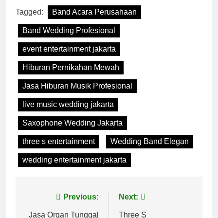
Tagged:
Band Acara Perusahaan
Band Wedding Profesional
event entertainment jakarta
Hiburan Pernikahan Mewah
Jasa Hiburan Musik Profesional
live music wedding jakarta
Saxophone Wedding Jakarta
three s entertainment
Wedding Band Elegan
wedding entertainment jakarta
Post
Previous:
Next:
navigation
Jasa Organ Tunggal
Three S